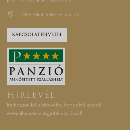
info@puchnerpanzio.hu
7346 Bikal, Rákóczi utca 22.
KAPCSOLATFELVÉTEL
HÍRLEVÉL
Iratkozzon fel a hírlevélre, hogy első kézből
értesülhessen a legjobb akciókról!