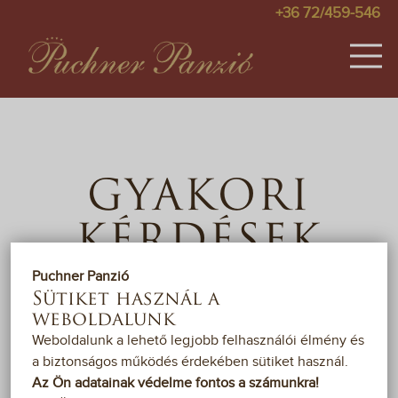
+36 72/459-546
SZOBÁK
KÉPEK
GYAKORI
ÁRAK
KÉRDÉSEK
AKCIÓK
Puchner Panzió
VENDÉGKÖNYV
Sütiket használ a
Kérdése van? Ezen az oldalon összegyűjtöttük a
weboldalunk
leggyakoribb kérdés-válaszokat. Ha nem találja a
TÉRKÉP
Weboldalunk a lehető legjobb felhasználói élmény és
szükséges információt, kérjük vegye fel velünk a
a biztonságos működés érdekében sütiket használ.
kapcsolatot
!
PÁLYÁZAT
Az Ön adatainak védelme fontos a számunkra!