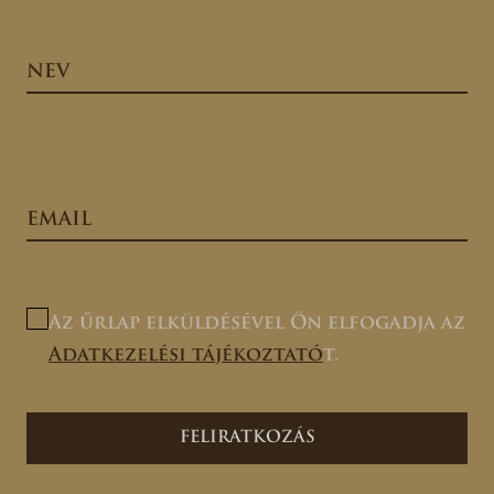
Az űrlap elküldésével Ön elfogadja az
Adatkezelési tájékoztató
t.