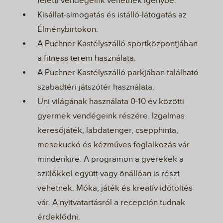
feletti vendégeink vehetnek igénybe.
Kisállat-simogatás és istálló-látogatás az
Élménybirtokon.
A Puchner Kastélyszálló sportközpontjában
a fitness terem használata.
A Puchner Kastélyszálló parkjában található
szabadtéri játszótér használata.
Uni világának használata 0-10 év közötti
gyermek vendégeink részére. Izgalmas
keresőjáték, labdatenger, csepphinta,
mesekuckó és kézműves foglalkozás vár
mindenkire. A programon a gyerekek a
szülőkkel együtt vagy önállóan is részt
vehetnek. Móka, játék és kreatív időtöltés
vár. A nyitvatartásról a recepción tudnak
érdeklődni.