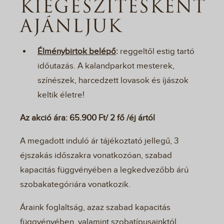
KIEGÉSZÍTÉSKÉNT
AJÁNLJUK
Élménybirtok belépő
:
reggeltől estig tartó
időutazás. A kalandparkot mesterek,
színészek, harcedzett lovasok és íjászok
keltik életre!
Az akció ára: 65.900 Ft/ 2 fő /éj ártól
A megadott induló ár tájékoztató jellegű, 3
éjszakás időszakra vonatkozóan, szabad
kapacitás függvényében a legkedvezőbb árú
szobakategóriára vonatkozik.
Áraink foglaltság, azaz szabad kapacitás
függvényében, valamint szobatípusainktól