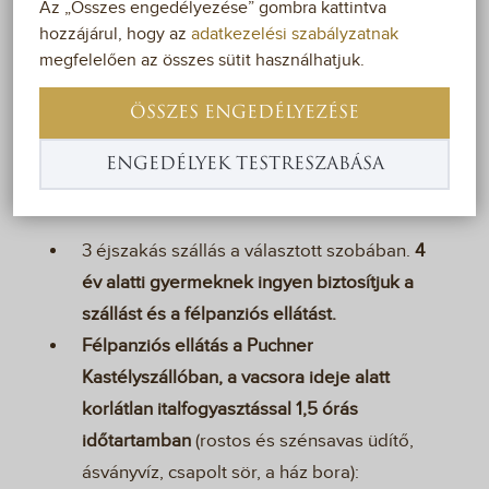
Az „Összes engedélyezése” gombra kattintva
a tartalmas kikapcsolódás! Szombaton és
hozzájárul, hogy az
adatkezelési szabályzatnak
vasárnap vegyenek részt egy középkori
megfelelően az összes sütit használhatjuk.
időutazáson pünkösd alkalmából!
ÖSSZES ENGEDÉLYEZÉSE
AZ AKCIÓ
ENGEDÉLYEK TESTRESZABÁSA
TARTALMA
3 éjszakás szállás a választott szobában.
4
év alatti gyermeknek ingyen biztosítjuk a
szállást és a félpanziós ellátást.
Félpanziós ellátás a Puchner
Kastélyszállóban, a vacsora ideje alatt
korlátlan italfogyasztással 1,5 órás
időtartamban
(rostos és szénsavas üdítő,
ásványvíz, csapolt sör, a ház bora):