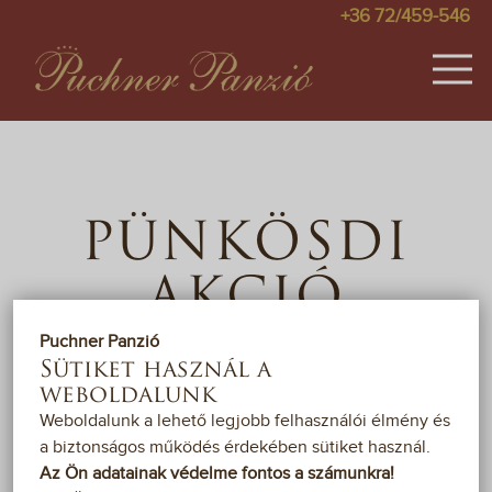
+36 72/459-546
SZOBÁK
KÉPEK
PÜNKÖSDI
ÁRAK
AKCIÓ
AKCIÓK
Puchner Panzió
VENDÉGKÖNYV
Sütiket használ a
weboldalunk
2023. MÁJUS 26-29.
TÉRKÉP
Weboldalunk a lehető legjobb felhasználói élmény és
a biztonságos működés érdekében sütiket használ.
PÁLYÁZAT
Az Ön adatainak védelme fontos a számunkra!
Töltse a család Bikalon a hétvégét, ahol garantált