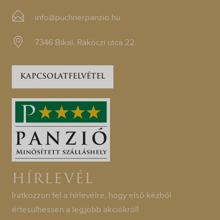
info@puchnerpanzio.hu
7346 Bikal, Rákóczi utca 22.
KAPCSOLATFELVÉTEL
HÍRLEVÉL
Iratkozzon fel a hírlevélre, hogy első kézből
értesülhessen a legjobb akciókról!