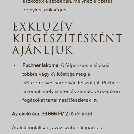
eszközök a szobában, melyhez előzetes
igénylés szükséges.
EXKLUZÍV
KIEGÉSZÍTÉSKÉNT
AJÁNLJUK
Puchner lakoma:
A félpanziós ellátásnál
többre vágyik? Kóstolja meg a
kétszemélyes saroglyán felszolgált Puchner
lakomát, mely ízletes és zamatos középkori
fogásokat tartalmaz!
Részletek itt
.
Az akció ára: 39.666 Ft/ 2 fő /éj ártól
Áraink foglaltság, azaz szabad kapacitás