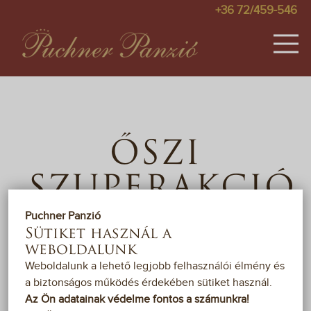
+36 72/459-546
SZOBÁK
KÉPEK
ŐSZI
ÁRAK
SZUPERAKCIÓ
AKCIÓK
Puchner Panzió
VENDÉGKÖNYV
Sütiket használ a
weboldalunk
2022. AUGUSZTUS 28. -
OKTÓBER 28.
TÉRKÉP
Weboldalunk a lehető legjobb felhasználói élmény és
a biztonságos működés érdekében sütiket használ.
PÁLYÁZAT
Az Ön adatainak védelme fontos a számunkra!
Foglaljon szállást az őszi hétköznapokra és