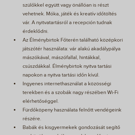
szülőkkel együtt vagy önállóan is részt
vehetnek. Móka, játék és kreatív időtöltés
vár. A nyitvatartásról a recepción tudnak
érdeklődni.
Az Élménybirtok Főterén található középkori
játszótér használata: vár alakú akadálypálya
mászókával, mászófallal, hintákkal,
csúszdákkal. Élménybirtok nyitva tartási
napokon a nyitva tartási időn kívül.
Ingyenes internethasználat a közösségi
terekben és a szobák nagy részében Wi-Fi
elérhetőséggel.
Fürdőköpeny használata felnőtt vendégeink
részére.
Babák és kisgyermekek gondozását segítő