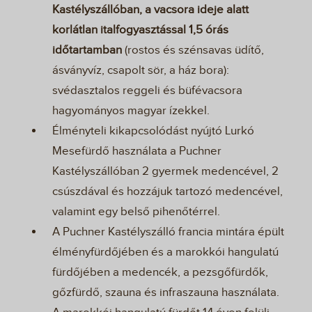
Kastélyszállóban, a vacsora ideje alatt
korlátlan italfogyasztással 1,5 órás
időtartamban
(rostos és szénsavas üdítő,
ásványvíz, csapolt sör, a ház bora):
svédasztalos reggeli és büfévacsora
hagyományos magyar ízekkel.
Élményteli kikapcsolódást nyújtó Lurkó
Mesefürdő használata a Puchner
Kastélyszállóban 2 gyermek medencével, 2
csúszdával és hozzájuk tartozó medencével,
valamint egy belső pihenőtérrel.
A Puchner Kastélyszálló francia mintára épült
élményfürdőjében és a marokkói hangulatú
fürdőjében a medencék, a pezsgőfürdők,
gőzfürdő, szauna és infraszauna használata.