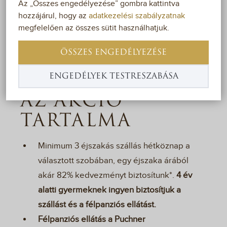
Az „Összes engedélyezése” gombra kattintva
töltődjön fel különleges környezetben! A pihenés
hozzájárul, hogy az
adatkezelési szabályzatnak
mellett számtalan programlehetőséget is
megfelelően az összes sütit használhatjuk.
kínálunk négycsillagos szállodánkban. Most
ÖSSZES ENGEDÉLYEZÉSE
minél tovább marad nálunk, annál
kedvezményesebb áron pihenhet!
ENGEDÉLYEK TESTRESZABÁSA
AZ AKCIÓ
TARTALMA
Minimum 3 éjszakás szállás hétköznap a
választott szobában, egy éjszaka árából
akár 82% kedvezményt biztosítunk*.
4 év
alatti gyermeknek ingyen biztosítjuk a
szállást és a félpanziós ellátást.
Félpanziós ellátás a Puchner