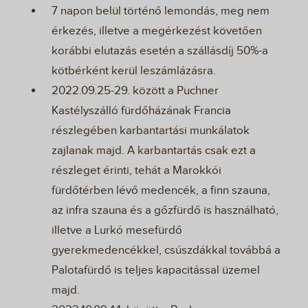
7 napon belül történő lemondás, meg nem
érkezés, illetve a megérkezést követően
korábbi elutazás esetén a szállásdíj 50%-a
kötbérként kerül leszámlázásra.
2022.09.25-29. között a Puchner
Kastélyszálló fürdőházának Francia
részlegében karbantartási munkálatok
zajlanak majd. A karbantartás csak ezt a
részleget érinti, tehát a Marokkói
fürdőtérben lévő medencék, a finn szauna,
az infra szauna és a gőzfürdő is használható,
illetve a Lurkó mesefürdő
gyerekmedencékkel, csúszdákkal továbbá a
Palotafürdő is teljes kapacitással üzemel
majd.