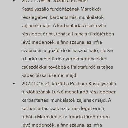
2022.10.09-14. között a Puchner
Kastélyszálló fürdőházának Marokkói
részlegében karbantartási munkálatok
zajlanak majd. A karbantartás csak ezt a
részleget érinti, tehát a Francia fürdőtérben
lévő medencék, a finn szauna, az infra
szauna és a gőzfürdő is használható, illetve
a Lurkó mesefürdő gyerekmedencékkel,
csúszdákkal továbbá a Palotafürdő is teljes
kapacitással üzemel majd.
2022.10.16-21. között a Puchner Kastélyszálló
fürdőházának Lurkó mesefürdő részlegében
karbantartási munkálatok zajlanak majd. A
karbantartás csak ezt a részleget érinti,
tehát a Marokkói és a francia fürdőtérben
lévő medencék, a finn szauna, az infra