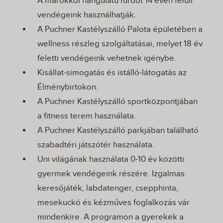
A marokkói hangulatú fürdőt 14 éven felüli
vendégeink használhatják.
A Puchner Kastélyszálló Palota épületében a
wellness részleg szolgáltatásai, melyet 18 év
feletti vendégeink vehetnek igénybe.
Kisállat-simogatás és istálló-látogatás az
Élménybirtokon.
A Puchner Kastélyszálló sportközpontjában
a fitness terem használata.
A Puchner Kastélyszálló parkjában található
szabadtéri játszótér használata.
Uni világának használata 0-10 év közötti
gyermek vendégeink részére. Izgalmas
keresőjáték, labdatenger, csepphinta,
mesekuckó és kézműves foglalkozás vár
mindenkire. A programon a gyerekek a