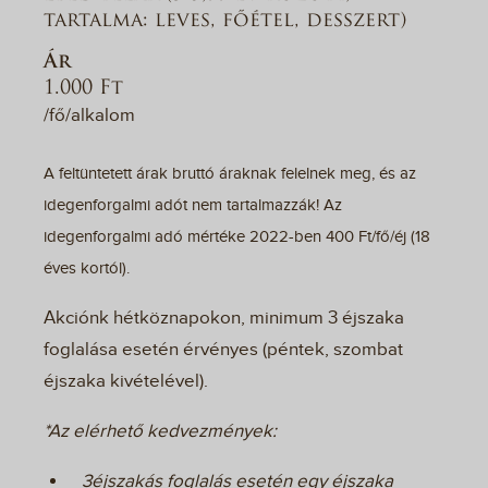
tartalma: leves, főétel, desszert)
Ár
1.000 Ft
/fő/alkalom
A feltüntetett árak bruttó áraknak felelnek meg, és az
idegenforgalmi adót nem tartalmazzák! Az
idegenforgalmi adó mértéke 2022-ben 400 Ft/fő/éj (18
éves kortól).
Akciónk hétköznapokon, minimum 3 éjszaka
foglalása esetén érvényes (péntek, szombat
éjszaka kivételével).
*Az elérhető kedvezmények:
3éjszakás foglalás esetén egy éjszaka