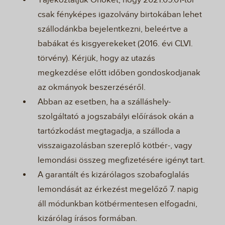
Tájékoztatjuk Önöket, hogy 2021.09.01-től
csak fényképes igazolvány birtokában lehet
szállodánkba bejelentkezni, beleértve a
babákat és kisgyerekeket (2016. évi CLVI.
törvény). Kérjük, hogy az utazás
megkezdése előtt időben gondoskodjanak
az okmányok beszerzéséről.
Abban az esetben, ha a szálláshely-
szolgáltató a jogszabályi előírások okán a
tartózkodást megtagadja, a szálloda a
visszaigazolásban szereplő kötbér-, vagy
lemondási összeg megfizetésére igényt tart.
A garantált és kizárólagos szobafoglalás
lemondását az érkezést megelőző 7. napig
áll módunkban kötbérmentesen elfogadni,
kizárólag írásos formában.