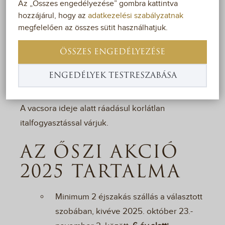
Az „Összes engedélyezése” gombra kattintva
és feltöltődjön szállodánkban! Az Őszi akció
hozzájárul, hogy az
adatkezelési szabályzatnak
2025 kedvezményes ajánlatunk segítségével
megfelelően az összes sütit használhatjuk.
nem csupán pihenhet, hanem élvezheti a
ÖSSZES ENGEDÉLYEZÉSE
kényeztetést és a nyugalmat, miközben élőben
megtapasztalhatja a természet változó
ENGEDÉLYEK TESTRESZABÁSA
szépségét.
A vacsora ideje alatt ráadásul korlátlan
italfogyasztással várjuk.
AZ ŐSZI AKCIÓ
2025 TARTALMA
Minimum 2 éjszakás szállás a választott
szobában, kivéve 2025. október 23.-