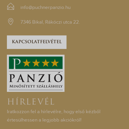
info@puchnerpanzio.hu
7346 Bikal, Rákóczi utca 22.
KAPCSOLATFELVÉTEL
HÍRLEVÉL
Iratkozzon fel a hírlevélre, hogy első kézből
értesülhessen a legjobb akciókról!