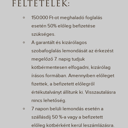
FELTÉTELEK:
150.000 Ft-ot meghaladó foglalás
esetén 50% előleg befizetése
szükséges.
A garantált és kizárólagos
szobafoglalás lemondását az érkezést
megelőző 7. napig tudjuk
kötbérmentesen elfogadni, kizárólag
írásos formában. Amennyiben előleget
fizettek, a befizetett előlegről
értékutalványt állítunk ki. Visszautalásra
nincs lehetőség.
7 napon belüli lemondás esetén a
szállásdíj 50 %-a vagy a befizetett
előleg kötbérként kerül leszámlázásra.