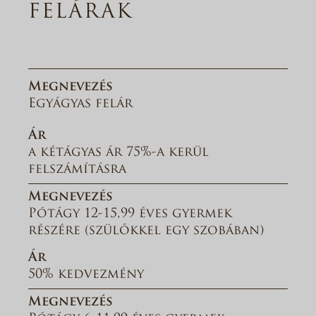
FELÁRAK
Megnevezés
Egyágyas felár
Ár
a kétágyas ár 75%-a kerül
felszámításra
Megnevezés
Pótágy 12-15,99 éves gyermek
részére (szülőkkel egy szobában)
Ár
50% kedvezmény
Megnevezés