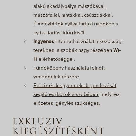
alakú akadálypálya mászókával,
mászófallal, hintákkal, csúszdákkal.
Élménybirtok nyitva tartási napokon a
nyitva tartási időn kívül.
Ingyenes
internethasználat a közösségi
terekben, a szobák nagy részében
Wi-
Fi
elérhetőséggel.
Fürdőköpeny használata felnőtt
vendégeink részére.
Babák és kisgyermekek gondozását
segítő eszközök a szobában
, melyhez
előzetes igénylés szükséges.
EXKLUZÍV
KIEGÉSZÍTÉSKÉNT