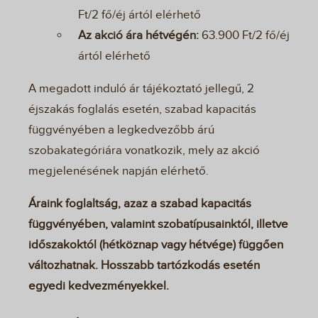
Ft/2 fő/éj ártól elérhető
Az akció ára hétvégén:
63.900 Ft/2 fő/éj
ártól elérhető
A megadott induló ár tájékoztató jellegű, 2
éjszakás foglalás esetén, szabad kapacitás
függvényében a legkedvezőbb árú
szobakategóriára vonatkozik, mely az akció
megjelenésének napján elérhető.
Áraink foglaltság, azaz a szabad kapacitás
függvényében, valamint szobatípusainktól, illetve
időszakoktól (hétköznap vagy hétvége) függően
változhatnak. Hosszabb tartózkodás esetén
egyedi kedvezményekkel.