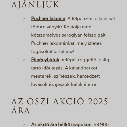
AJÁNLJUK
Puchner lakoma
:
A félpanziós ellátásnál
többre vágyik? Kóstolja meg
kétszemélyes saroglyán felszolgált
Puchner lakománkat, mely ízletes
fogásokat tartalmaz!
Élménybirtok
belépő: reggeltől estig
tartó időutazás. A kalandparkot
mesterek, színészek, harcedzett
lovasok és íjászok keltik életre.
AZ ŐSZI AKCIÓ 2025
ÁRA
Az akció ára hétköznapokon:
59.900