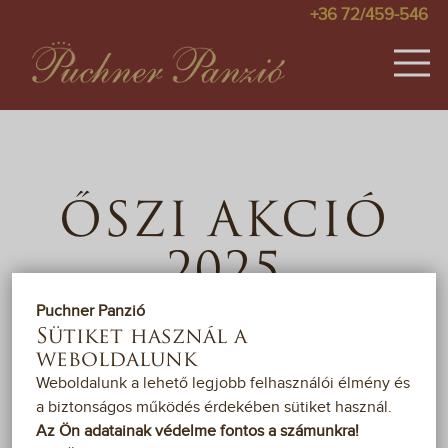
+36 72/459-546
SZOBÁK
KÉPEK
ŐSZI AKCIÓ
ÁRAK
2025
AKCIÓK
Puchner Panzió
VENDÉGKÖNYV
Sütiket használ a
weboldalunk
2025. AUGUSZTUS 31. -
NOVEMBER 28.
TÉRKÉP
Weboldalunk a lehető legjobb felhasználói élmény és
a biztonságos működés érdekében sütiket használ.
PÁLYÁZAT
Az Ön adatainak védelme fontos a számunkra!
Ragadja meg az alkalmat, hogy kikapcsolódjon