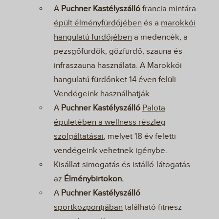
A
Puchner Kastélyszálló
francia mintára
épült élményfürdőjében
és a
marokkói
hangulatú fürdőjében
a medencék, a
pezsgőfürdők, gőzfürdő, szauna és
infraszauna használata. A Marokkói
hangulatú fürdőnket 14 éven felüli
Vendégeink használhatják.
A
Puchner Kastélyszálló
Palota
épületében a wellness részleg
szolgáltatásai
, melyet 18 év feletti
vendégeink vehetnek igénybe.
Kisállat-simogatás és istálló-látogatás
az
Élménybirtokon.
A
Puchner Kastélyszálló
sportközpontjában
található fitnesz