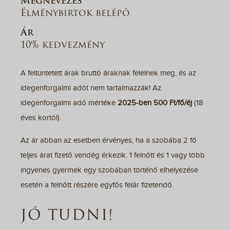
Megnevezés
Élménybirtok belépő
Ár
10% kedvezmény
A feltüntetett árak bruttó áraknak felelnek meg, és az
idegenforgalmi adót nem tartalmazzák! Az
idegenforgalmi adó mértéke
2025-ben 500 Ft/fő/éj
(18
éves kortól).
Az ár abban az esetben érvényes, ha a szobába 2 fő
teljes árat fizető vendég érkezik. 1 felnőtt és 1 vagy több
ingyenes gyermek egy szobában történő elhelyezése
esetén a felnőtt részére egyfős felár fizetendő.
JÓ TUDNI!