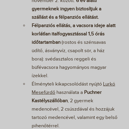
november 2. között.
6 év alatti
gyermeknek ingyen biztosítjuk a
szállást és a félpanziós ellátást.
Félpanziós ellátás, a vacsora ideje alatt
korlátlan italfogyasztással 1,5 órás
időtartamban
(rostos és szénsavas
üdítő, ásványvíz, csapolt sör, a ház
bora): svédasztalos reggeli és
büfévacsora hagyományos magyar
ízekkel.
Élményteli kikapcsolódást nyújtó
Lurkó
Mesefürdő
használata a
Puchner
Kastélyszállóban
, 2 gyermek
medencével, 2 csúszdával és hozzájuk
tartozó medencével, valamint egy belső
pihenőtérrel.