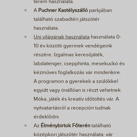
terem használata.
A
Puchner Kastélyszálló
parkjában
található szabadtéri játszótér
használata.
Uni világának használata
használata 0-
10 év közötti gyermek vendégeink
részére. Izgalmas keresőjáték,
labdatenger, csepphinta, mesekuckó és
kézműves foglalkozás vár mindenkire.
A programon a gyerekek a szülőkkel
együtt vagy önállóan is részt vehetnek.
Móka, játék és kreatív időtöltés vár. A
nyitvatartásról a recepción tudnak
érdeklődni.
Az
Élménybirtok Főterén
található
középkori játszótér használata: vár