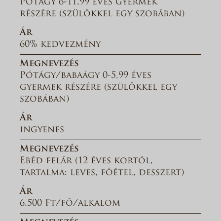
Pótágy 6-11,99 éves gyermek
részére (szülőkkel egy szobában)
Ár
60% kedvezmény
Megnevezés
Pótágy/babaágy 0-5,99 éves
gyermek részére (szülőkkel egy
szobában)
Ár
ingyenes
Megnevezés
Ebéd felár (12 éves kortól,
tartalma: leves, főétel, desszert)
Ár
6.500 Ft/fő/alkalom