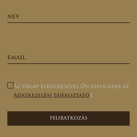
Az űrlap elküldésével Ön elfogadja az
Adatkezelési tájékoztató
t.