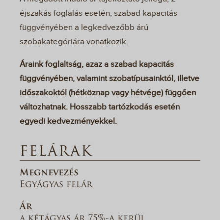
éjszakás foglalás esetén, szabad kapacitás
függvényében a legkedvezőbb árú
szobakategóriára vonatkozik.
Áraink foglaltság, azaz a szabad kapacitás
függvényében, valamint szobatípusainktól, illetve
időszakoktól (hétköznap vagy hétvége) függően
változhatnak. Hosszabb tartózkodás esetén
egyedi kedvezményekkel.
FELÁRAK
Megnevezés
Egyágyas felár
Ár
a kétágyas ár 75%-a kerül