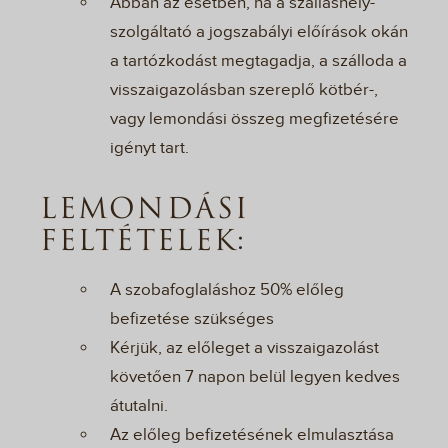
Abban az esetben, ha a szálláshely-
szolgáltató a jogszabályi előírások okán
a tartózkodást megtagadja, a szálloda a
visszaigazolásban szereplő kötbér-,
vagy lemondási összeg megfizetésére
igényt tart.
LEMONDÁSI
FELTÉTELEK:
A szobafoglaláshoz 50% előleg
befizetése szükséges
Kérjük, az előleget a visszaigazolást
követően 7 napon belül legyen kedves
átutalni.
Az előleg befizetésének elmulasztása