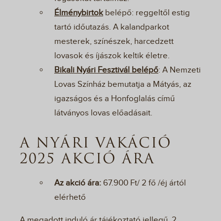
Élménybirtok
belépő: reggeltől estig
tartó időutazás. A kalandparkot
mesterek, színészek, harcedzett
lovasok és íjászok keltik életre.
Bikali Nyári Fesztivál belépő
: A Nemzeti
Lovas Színház bemutatja a Mátyás, az
igazságos és a Honfoglalás című
látványos lovas előadásait.
A NYÁRI VAKÁCIÓ
2025 AKCIÓ ÁRA
Az akció ára:
67.900 Ft/ 2 fő /éj ártól
elérhető
A megadott induló ár tájékoztató jellegű, 2