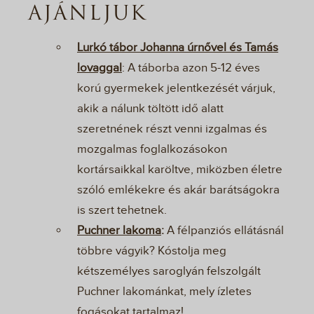
AJÁNLJUK
Lurkó tábor Johanna úrnővel és Tamás
lovaggal
: A táborba azon 5-12 éves
korú gyermekek jelentkezését várjuk,
akik a nálunk töltött idő alatt
szeretnének részt venni izgalmas és
mozgalmas foglalkozásokon
kortársaikkal karöltve, miközben életre
szóló emlékekre és akár barátságokra
is szert tehetnek.
Puchner lakoma
:
A félpanziós ellátásnál
többre vágyik? Kóstolja meg
kétszemélyes saroglyán felszolgált
Puchner lakománkat, mely ízletes
fogásokat tartalmaz!