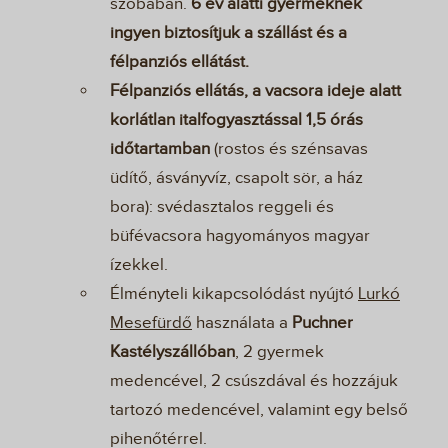
szobában.
6 év alatti gyermeknek
ingyen biztosítjuk a szállást és a
félpanziós ellátást.
Félpanziós ellátás, a vacsora ideje alatt
korlátlan italfogyasztással 1,5 órás
időtartamban
(rostos és szénsavas
üdítő, ásványvíz, csapolt sör, a ház
bora): svédasztalos reggeli és
büfévacsora hagyományos magyar
ízekkel.
Élményteli kikapcsolódást nyújtó
Lurkó
Mesefürdő
használata a
Puchner
Kastélyszállóban
, 2 gyermek
medencével, 2 csúszdával és hozzájuk
tartozó medencével, valamint egy belső
pihenőtérrel.