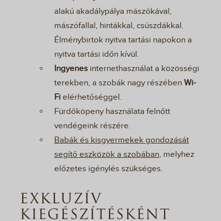
alakú akadálypálya mászókával,
mászófallal, hintákkal, csúszdákkal.
Élménybirtok nyitva tartási napokon a
nyitva tartási időn kívül.
Ingyenes
internethasználat a közösségi
terekben, a szobák nagy részében
Wi-
Fi
elérhetőséggel.
Fürdőköpeny használata felnőtt
vendégeink részére.
Babák és kisgyermekek gondozását
segítő eszközök a szobában
, melyhez
előzetes igénylés szükséges.
EXKLUZÍV
KIEGÉSZÍTÉSKÉNT