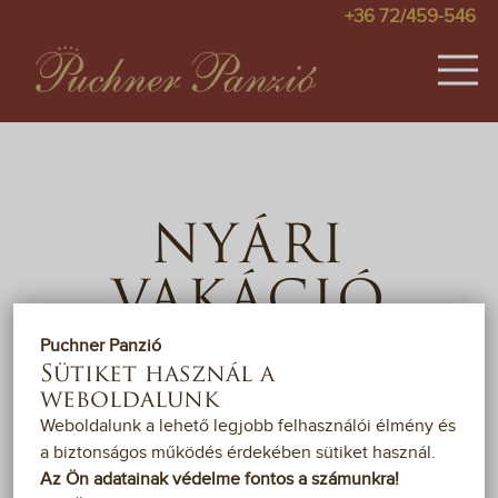
+36 72/459-546
SZOBÁK
KÉPEK
NYÁRI
ÁRAK
VAKÁCIÓ
AKCIÓK
2025
Puchner Panzió
VENDÉGKÖNYV
Sütiket használ a
weboldalunk
TÉRKÉP
Weboldalunk a lehető legjobb felhasználói élmény és
a biztonságos működés érdekében sütiket használ.
2025. JÚNIUS 20. -
AUGUSZTUS 31.
PÁLYÁZAT
Az Ön adatainak védelme fontos a számunkra!