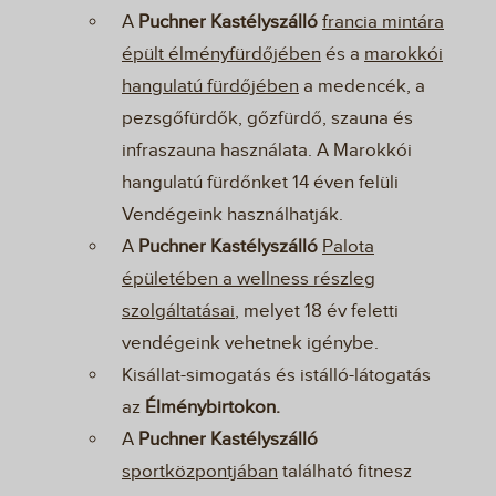
A
Puchner Kastélyszálló
francia mintára
épült élményfürdőjében
és a
marokkói
hangulatú fürdőjében
a medencék, a
pezsgőfürdők, gőzfürdő, szauna és
infraszauna használata. A Marokkói
hangulatú fürdőnket 14 éven felüli
Vendégeink használhatják.
A
Puchner Kastélyszálló
Palota
épületében a wellness részleg
szolgáltatásai
, melyet 18 év feletti
vendégeink vehetnek igénybe.
Kisállat-simogatás és istálló-látogatás
az
Élménybirtokon.
A
Puchner Kastélyszálló
sportközpontjában
található fitnesz