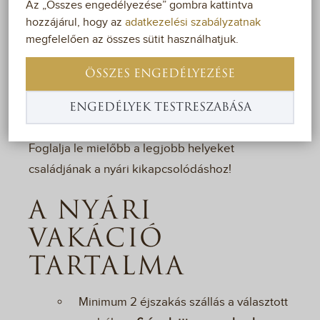
Az „Összes engedélyezése” gombra kattintva
hozzájárul, hogy az
adatkezelési szabályzatnak
Kapcsolódjanak ki nálunk a nyári szünetben! A
megfelelően az összes sütit használhatjuk.
Nyári vakáció csomaggal színes programok,
felejthetetlen élmények és a Bikali Nyári
ÖSSZES ENGEDÉLYEZÉSE
Fesztivál látványos előadásai garantáltan
ENGEDÉLYEK TESTRESZABÁSA
emlékezetessé teszik az itt töltött időt!
Foglalja le mielőbb a legjobb helyeket
családjának a nyári kikapcsolódáshoz!
A NYÁRI
VAKÁCIÓ
TARTALMA
Minimum 2 éjszakás szállás a választott