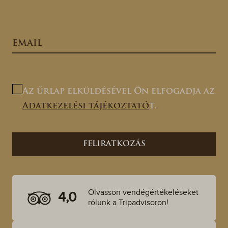
Az űrlap elküldésével Ön elfogadja az
Adatkezelési tájékoztató
t.
Olvasson vendégértékeléseket
4,0
rólunk a Tripadvisoron!